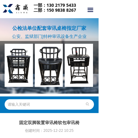
一部：130 2179 5433
首页
二部：150 9838 8267
끀
关于我们
公检法单位配套审讯桌椅指定厂家
产品中心
公安、监狱部门]特种审讯设备生产企业
合作案例
行业动态
资质荣誉
联系我们
ꄙ
固定双脚装置审讯椅软包审讯椅
创建时间：
2025-12-22
10:25