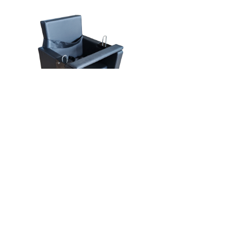
前一个：
无
ꄴ
后一个：
无
ꄲ
끀
产品中心