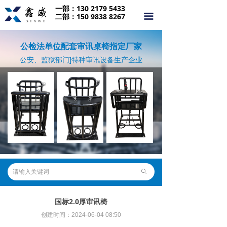
一部：130 2179 5433
首页
二部：150 9838 8267
끀
关于我们
公检法单位配套审讯桌椅指定厂家
产品中心
公安、监狱部门]特种审讯设备生产企业
合作案例
行业动态
资质荣誉
联系我们
ꄙ
国标2.0厚审讯椅
创建时间：
2024-06-04
08:50